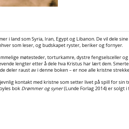
mer i land som Syria, Iran, Egypt og Libanon. De vil dele s
 enhver som leser, og budskapet ryster, beriker og fornyer.
melige møtesteder, torturkamre, dystre fengselsceller og til
evende lengter etter å dele hva Kristus har lært dem. Smerte
e deler raust av i denne boken – er noe alle kristne strekk
nlig kontakt med kristne som setter livet på spill for sin tr
Doyles bok
Drømmer og syner
(Lunde Forlag 2014) er solgt i 