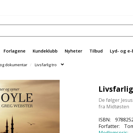
Forlagene
Kundeklubb
Nyheter
Tilbud
Lyd- og e-
 og dokumentar
Livsfarlig tro
Livsfarlig
De følger Jesus
fra Midtøsten
ISBN:
978825
Forfatter:
Tom
Medlemspris: