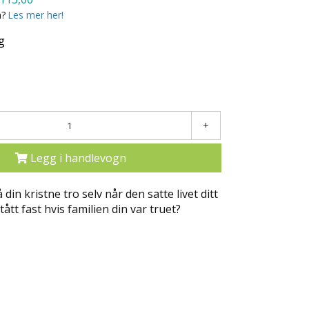
a?
Les mer her!
g
+
Legg i handlevogn
å din kristne tro selv når den satte livet ditt
stått fast hvis familien din var truet?