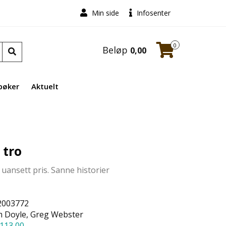
Min side
Infosenter
0
Beløp
0,00
bøker
Aktuelt
 tro
 uansett pris. Sanne historier
2003772
 Doyle, Greg Webster
113,00