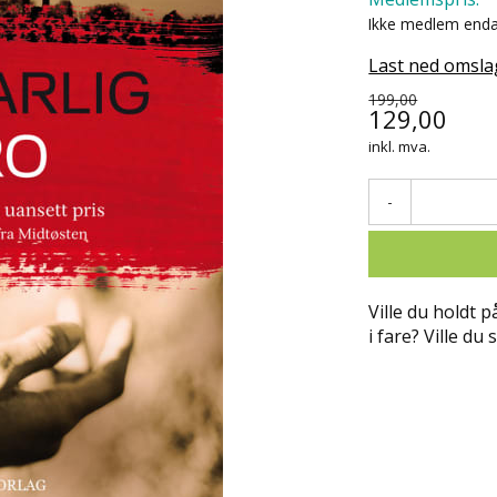
Ikke medlem end
Last ned omsla
199,00
129,00
inkl. mva.
-
Ville du holdt p
i fare? Ville du 