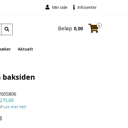
Min side
Infosenter
0
Beløp
0,00
bøker
Aktuelt
å baksiden
2005806
275,00
a?
Les mer her!
g