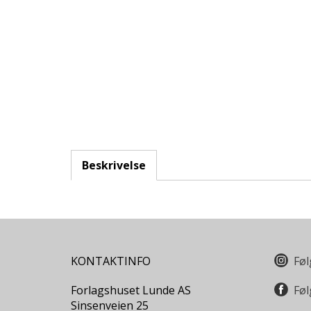
Beskrivelse
KONTAKTINFO
Føl
Forlagshuset Lunde AS
Føl
Sinsenveien 25