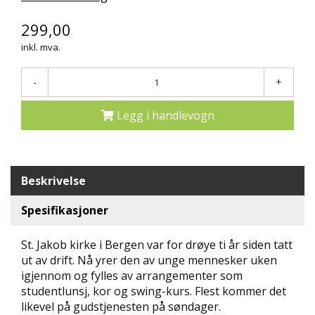
N
299,00
D
E
inkl. mva.
K
L
U
-
+
B
B
Legg i handlevogn
N
Y
H
Beskrivelse
E
T
E
Spesifikasjoner
R
St. Jakob kirke i Bergen var for drøye ti år siden tatt
T
ut av drift. Nå yrer den av unge mennesker uken
I
igjennom og fylles av arrangementer som
L
studentlunsj, kor og swing-kurs. Flest kommer det
B
likevel på gudstjenesten på søndager.
U