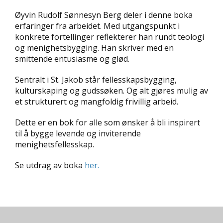
D
Øyvin Rudolf Sønnesyn Berg deler i denne boka
erfaringer fra arbeidet. Med utgangspunkt i
L
konkrete fortellinger reflekterer han rundt teologi
Y
og menighetsbygging. Han skriver med en
D
smittende entusiasme og glød.
-
O
G
Sentralt i St. Jakob står fellesskapsbygging,
E
kulturskaping og gudssøken. Og alt gjøres mulig av
-
et strukturert og mangfoldig frivillig arbeid.
B
Ø
Dette er en bok for alle som ønsker å bli inspirert
K
til å bygge levende og inviterende
E
menighetsfellesskap.
R
Se utdrag av boka
her.
A
K
T
U
E