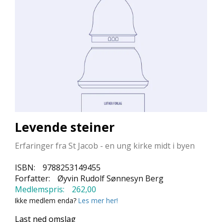
L
L
E
B
Ø
K
E
R
F
O
R
Levende steiner
L
A
Erfaringer fra St Jacob - en ung kirke midt i byen
G
E
ISBN:
9788253149455
N
Forfatter:
Øyvin Rudolf Sønnesyn Berg
E
Medlemspris:
262,00
Ikke medlem enda?
Les mer her!
K
Last ned omslag
U