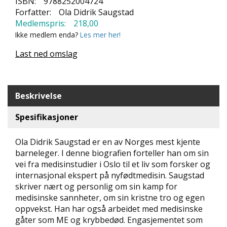
ISBN:
9788252004724
N
Forfatter:
Ola Didrik Saugstad
D
Medlemspris:
218,00
E
Ikke medlem enda?
Les mer her!
K
L
Last ned omslag
U
B
B
Beskrivelse
N
Y
Spesifikasjoner
H
E
T
Ola Didrik Saugstad er en av Norges mest kjente
E
barneleger. I denne biografien forteller han om sin
R
vei fra medisinstudier i Oslo til et liv som forsker og
internasjonal ekspert på nyfødtmedisin. Saugstad
T
skriver nært og personlig om sin kamp for
I
medisinske sannheter, om sin kristne tro og egen
L
oppvekst. Han har også arbeidet med medisinske
B
gåter som ME og krybbedød. Engasjementet som
U