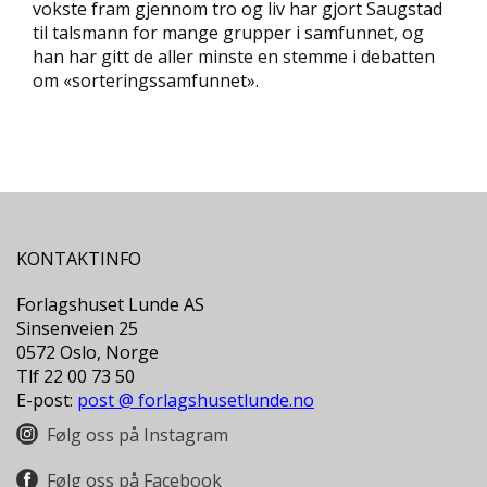
vokste fram gjennom tro og liv har gjort Saugstad
D
til talsmann for mange grupper i samfunnet, og
han har gitt de aller minste en stemme i debatten
L
om «sorteringssamfunnet».
Y
D
-
O
G
E
-
B
Ø
KONTAKTINFO
K
E
Forlagshuset Lunde AS
R
Sinsenveien 25
0572 Oslo, Norge
Tlf 22 00 73 50
A
E-post:
post @ forlagshusetlunde.no
K
T
Følg oss på Instagram
U
E
Følg oss på Facebook