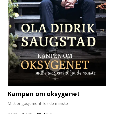
L
L
E
B
Ø
K
E
R
F
O
R
L
A
G
E
N
E
Kampen om oksygenet
Mitt engasjement for de minste
K
U