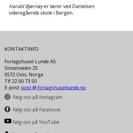
D
Harald Bjørnøy
er lærer ved Danielsen
videregående skole i Bergen.
L
Y
D
-
O
G
KONTAKTINFO
E
-
Forlagshuset Lunde AS
B
Sinsenveien 25
Ø
0572 Oslo, Norge
K
Tlf 22 00 73 50
E
R
E-post:
post @ forlagshusetlunde.no
Følg oss på Instagram
A
Følg oss på Facebook
K
T
Følg oss på YouTube
U
E