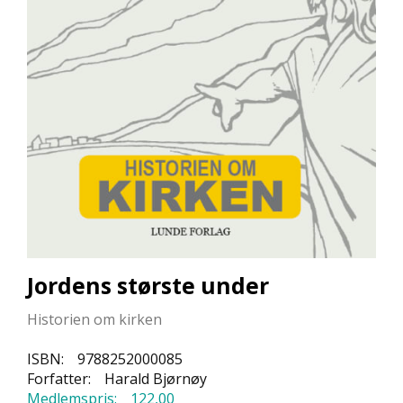
L
L
E
B
Ø
K
E
R
F
O
R
L
A
G
Jordens største under
E
N
Historien om kirken
E
ISBN:
9788252000085
Forfatter:
Harald Bjørnøy
K
Medlemspris:
122,00
U