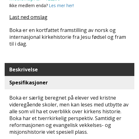
Ikke medlem enda?
Les mer her!
N
D
Last ned omslag
E
K
L
Boka er en kortfattet framstilling av norsk og
U
internasjonal kirkehistorie fra Jesu fødsel og fram
B
til i dag.
B
N
Y
Beskrivelse
H
E
Spesifikasjoner
T
E
Boka er særlig beregnet på elever ved kristne
R
videregående skoler, men kan leses med utbytte av
alle som vil ha et overblikk over kirkens historie.
T
Boka har et tverrkirkelig perspektiv. Samtidig er
I
reformasjonen og evangelisk vekkelses- og
L
B
misjonshistorie viet spesiell plass.
U