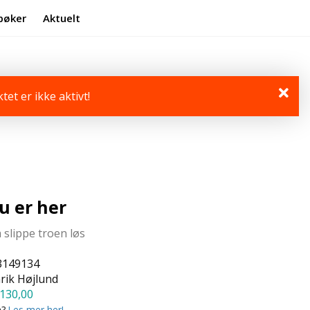
bøker
Aktuelt
Min side
Infosenter
tet er ikke aktivt!
du er her
 slippe troen løs
3149134
rik Højlund
130,00
a?
Les mer her!