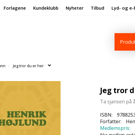
Forlagene
Kundeklubb
Nyheter
Tilbud
Lyd- og e-
Produk
unn
Jeg tror du er her
Jeg tror 
Ta sjansen på å
ISBN:
978825
Forfatter:
Hen
Medlemspris:
Ikke medlem end