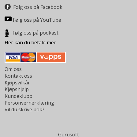
N
Følg oss på Facebook
D
E
Følg oss på YouTube
K
L
Følg oss på podkast
U
B
Her kan du betale med
B
N
Y
Om oss
H
Kontakt oss
E
Kjøpsvilkår
T
Kjøpshjelp
E
Kundeklubb
R
Personvernerklæring
Vil du skrive bok
?
T
I
L
B
Gurusoft
U