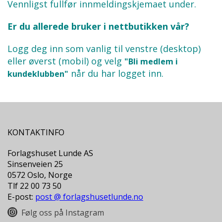
Vennligst fullfør innmeldingskjemaet under.
L
L
E
Er du allerede bruker i nettbutikken vår?
B
Ø
Logg deg inn som vanlig til venstre (desktop)
K
E
eller øverst (mobil) og velg
"Bli medlem i
R
når du har logget inn.
kundeklubben"
F
O
R
L
KONTAKTINFO
A
G
Forlagshuset Lunde AS
E
Sinsenveien 25
N
0572 Oslo, Norge
E
Tlf 22 00 73 50
E-post:
post @ forlagshusetlunde.no
Følg oss på Instagram
K
U