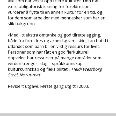
alle som har vokst opp i flere kulturer. Den bør
D
være obligatorisk lesning for foreldre som
vurderer å flytte til en annen kultur for en tid, og
L
for dem som arbeider med mennesker som har en
Y
slik bakgrunn.
D
-
«Med litt ekstra omtanke og god tilrettelegging,
O
både fra foreldres og arbeidsgivers side, kan botid i
G
E
utlandet som barn bli en viktig ressurs for livet.
-
Personer som har fått en god flerkulturell
B
oppvekst har ressurser på mange områder som
Ø
verden trenger i dag – språkkunnskap,
K
kulturkunnskap og fleksibilitet.»
Heidi Westborg
E
Steel, Norut-nytt
R
Revidert utgave. Første gang utgitt i 2003.
A
K
T
U
E