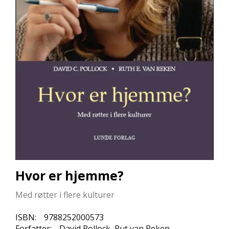
L
L
E
B
Ø
K
E
R
F
O
R
L
A
G
E
Hvor er hjemme?
N
E
Med røtter i flere kulturer
ISBN:
9788252000573
K
Forfatter:
David Pollock, Rut van Reken
U