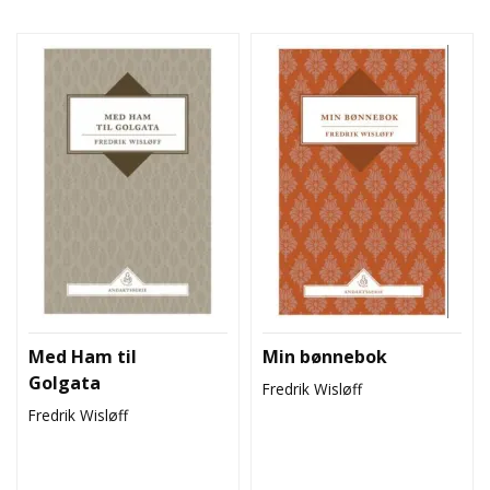
L
T
Med Ham til
Min bønnebok
Golgata
Fredrik Wisløff
Fredrik Wisløff