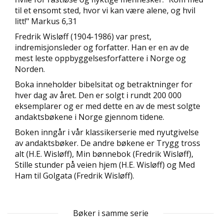
D
til et ensomt sted, hvor vi kan være alene, og hvil
litt!" Markus 6,31
L
Fredrik Wisløff (1904-1986) var prest,
Y
indremisjonsleder og forfatter. Han er en av de
D
mest leste oppbyggelsesforfattere i Norge og
-
Norden.
O
G
Boka inneholder bibelsitat og betraktninger for
E
hver dag av året. Den er solgt i rundt 200 000
-
eksemplarer og er med dette en av de mest solgte
B
Ø
andaktsbøkene i Norge gjennom tidene.
K
Boken inngår i vår klassikerserie med nyutgivelse
E
av andaktsbøker. De andre bøkene er Trygg tross
R
alt (H.E. Wisløff), Min bønnebok (Fredrik Wisløff),
Stille stunder på veien hjem (H.E. Wisløff) og Med
Ham til Golgata (Fredrik Wisløff).
A
K
T
U
Bøker i samme serie
E