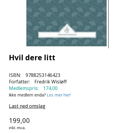
L
L
E
B
Ø
K
E
R
Hvil dere litt
F
O
R
ISBN:
9788253146423
L
Forfatter:
Fredrik Wisløff
A
Medlemspris:
174,00
G
Ikke medlem enda?
Les mer her!
E
N
Last ned omslag
E
199,00
K
inkl. mva.
U