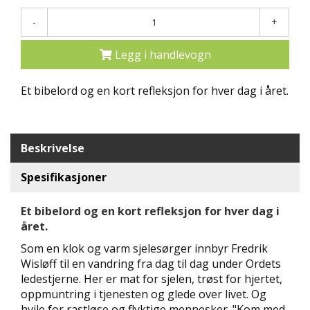
N
-
+
D
E
K
Legg i handlevogn
L
U
Et bibelord og en kort refleksjon for hver dag i året.
B
B
N
Beskrivelse
Y
H
Spesifikasjoner
E
T
E
Et bibelord og en kort refleksjon for hver dag i
R
året.
Som en klok og varm sjelesørger innbyr Fredrik
T
Wisløff til en vandring fra dag til dag under Ordets
I
ledestjerne. Her er mat for sjelen, trøst for hjertet,
L
B
oppmuntring i tjenesten og glede over livet. Og
U
hvile for rastløse og flyktige mennesker. "Kom med