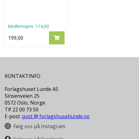
Medlemspris:
174,00
199,00
KONTAKTINFO
Forlagshuset Lunde AS
Sinsenveien 25
0572 Oslo, Norge
Tlf 22 00 73 50
E-post:
post @ forlagshusetlunde.no
Følg oss på Instagram