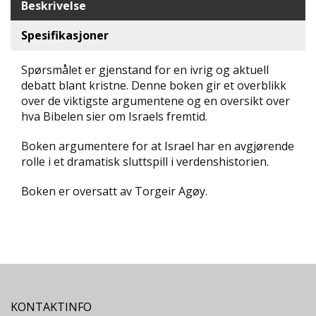
Beskrivelse
D
Spesifikasjoner
L
Y
Spørsmålet er gjenstand for en ivrig og aktuell
D
debatt blant kristne. Denne boken gir et overblikk
-
O
over de viktigste argumentene og en oversikt over
G
hva Bibelen sier om Israels fremtid.
E
-
Boken argumentere for at Israel har en avgjørende
B
rolle i et dramatisk sluttspill i verdenshistorien.
Ø
K
Boken er oversatt av Torgeir Agøy.
E
R
A
K
T
U
KONTAKTINFO
E