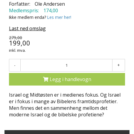
Forfatter:
Ole Andersen
N
Medlemspris:
174,00
D
E
Ikke medlem enda?
Les mer her!
K
Last ned omslag
L
U
279,00
B
199,00
B
inkl. mva.
N
-
+
Y
H
E
Legg i handlevogn
T
E
Israel og Midtøsten er i medienes fokus. Og Israel
R
er i fokus i mange av Bibelens framtidsprofetier.
Men finnes det en sammenheng mellom det
T
moderne Israel og de bibelske profetiene?
I
L
B
U