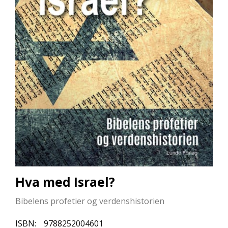
L
L
E
B
Ø
K
E
R
F
O
R
L
A
G
E
N
Hva med Israel?
E
Bibelens profetier og verdenshistorien
K
ISBN:
9788252004601
U