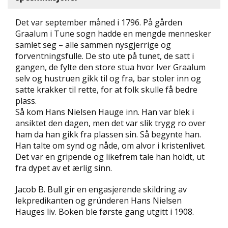
D
Det var september måned i 1796. På gården
L
Graalum i Tune sogn hadde en mengde mennesker
Y
samlet seg – alle sammen nysgjerrige og
D
forventningsfulle. De sto ute på tunet, de satt i
-
gangen, de fylte den store stua hvor Iver Graalum
O
selv og hustruen gikk til og fra, bar stoler inn og
G
satte krakker til rette, for at folk skulle få bedre
E
-
plass.
B
Så kom Hans Nielsen Hauge inn. Han var blek i
Ø
ansiktet den dagen, men det var slik trygg ro over
K
ham da han gikk fra plassen sin. Så begynte han.
E
Han talte om synd og nåde, om alvor i kristenlivet.
R
Det var en gripende og likefrem tale han holdt, ut
fra dypet av et ærlig sinn.
A
Jacob B. Bull gir en engasjerende skildring av
K
lekpredikanten og gründeren Hans Nielsen
T
Hauges liv. Boken ble første gang utgitt i 1908.
U
E