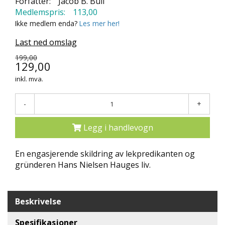
Forfatter:
Jacob B. Bull
N
Medlemspris:
113,00
D
Ikke medlem enda?
Les mer her!
E
K
Last ned omslag
L
U
199,00
129,00
B
B
inkl. mva.
N
-
+
Y
H
Legg i handlevogn
E
T
E
En engasjerende skildring av lekpredikanten og
R
gründeren Hans Nielsen Hauges liv.
T
I
Beskrivelse
L
B
U
Spesifikasjoner