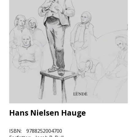
L
L
E
B
Ø
K
E
R
F
O
R
L
A
G
E
N
E
Hans Nielsen Hauge
ISBN:
9788252004700
K
U