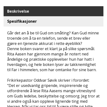
D
Beskrivelse
L
Y
Spesifikasjoner
D
-
Går det an å be til Gud om småting? Kan Gud minne
O
G
troende om å ta en telefon, sende et brev eller
E
gjøre en tjeneste akkurat i rette øyeblikk?
-
Denne boken svarer et klart ja på slike spørsmål.
B
Rita Aasen har gjennom mange år notert ned
Ø
åndelige og praktiske opplevelser hun har hatt i
K
hverdagen, og hele boken lyser av takknemlighet
E
R
til Far i himmelen, som har omtanke for sine barn.
Frikirkepastor Oddvar Søvik skriver i forordet:
"Det er usedvanlig gripende, inspirerende og
A
K
utfordrende å lese Rita Aasens mange vitnesbyrd
T
om Guds ledelse, beskyttelse og omsorg. Jeg tror at
U
vi andre også kan oppleve lignende ting med
E
Herren. Når vi tar oss tid til å være stille og lytte,