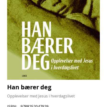
L
L
E
B
Ø
K
E
R
F
O
R
L
A
G
E
N
Han bærer deg
E
Opplevelser med Jesus i hverdagslivet
K
ISBN:
9788252047929
U