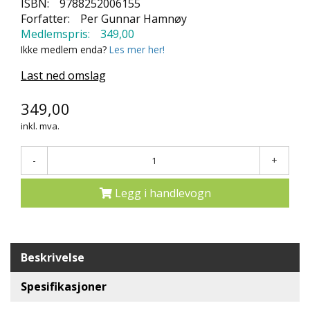
ISBN:
9788252006155
N
Forfatter:
Per Gunnar Hamnøy
D
Medlemspris:
349,00
E
Ikke medlem enda?
Les mer her!
K
L
Last ned omslag
U
B
B
349,00
inkl. mva.
N
Y
-
+
H
E
T
Legg i handlevogn
E
R
T
Beskrivelse
I
L
Spesifikasjoner
B
U