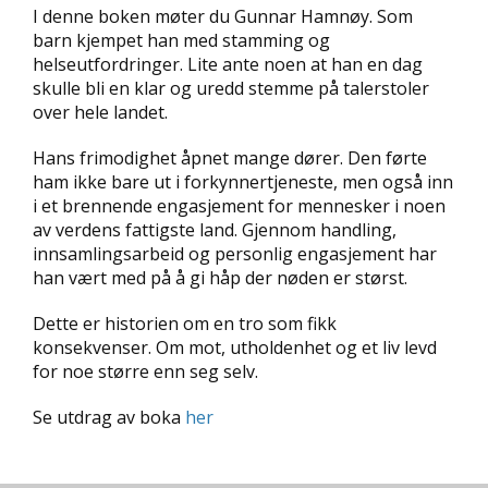
D
I denne boken møter du Gunnar Hamnøy. Som
barn kjempet han med stamming og
helseutfordringer. Lite ante noen at han en dag
L
skulle bli en klar og uredd stemme på talerstoler
Y
D
over hele landet.
-
O
Hans frimodighet åpnet mange dører. Den førte
G
ham ikke bare ut i forkynnertjeneste, men også inn
E
i et brennende engasjement for mennesker i noen
-
av verdens fattigste land. Gjennom handling,
B
innsamlingsarbeid og personlig engasjement har
Ø
K
han vært med på å gi håp der nøden er størst.
E
R
Dette er historien om en tro som fikk
konsekvenser. Om mot, utholdenhet og et liv levd
for noe større enn seg selv.
A
K
Se utdrag av boka
her
T
U
E