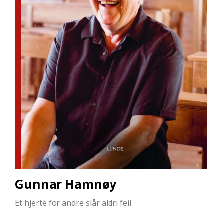
L
L
E
B
Ø
K
E
R
F
O
R
L
A
G
E
N
E
Gunnar Hamnøy
Et hjerte for andre slår aldri feil
K
U