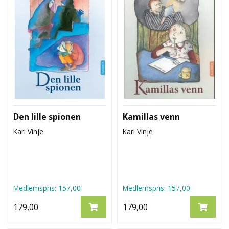
D
L
Y
D
-
O
G
E
-
B
Den lille spionen
Kamillas venn
Ø
K
Kari Vinje
Kari Vinje
E
R
A
Medlemspris:
157,00
Medlemspris:
157,00
K
T
179,00
179,00
U
E