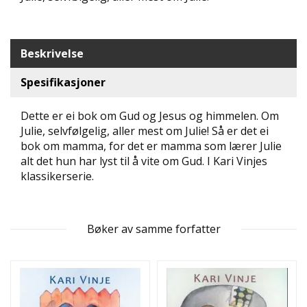
N
D
E
K
Beskrivelse
L
U
Spesifikasjoner
B
B
Dette er ei bok om Gud og Jesus og himmelen. Om
Julie, selvfølgelig, aller mest om Julie! Så er det ei
N
bok om mamma, for det er mamma som lærer Julie
Y
alt det hun har lyst til å vite om Gud. I Kari Vinjes
H
klassikerserie.
E
T
E
R
Bøker av samme forfatter
T
I
L
B
U