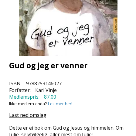
L
L
E
B
Ø
K
E
R
F
Gud og jeg er venner
O
R
L
ISBN:
9788253146027
A
Forfatter:
Kari Vinje
G
Medlemspris:
87,00
E
N
Ikke medlem enda?
Les mer her!
E
Last ned omslag
Dette er ei bok om Gud og Jesus og himmelen. Om
K
Julie, selvfølgelig, aller mest om Julie!
U