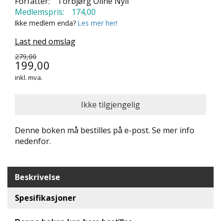
Forfatter:
Torbjørg Oline Nyli
N
Medlemspris:
174,00
D
Ikke medlem enda?
Les mer her!
E
K
Last ned omslag
L
U
279,00
199,00
B
B
inkl. mva.
N
Y
H
E
Denne boken må bestilles på e-post. Se mer info
T
nedenfor.
E
R
Beskrivelse
T
I
Spesifikasjoner
L
B
U