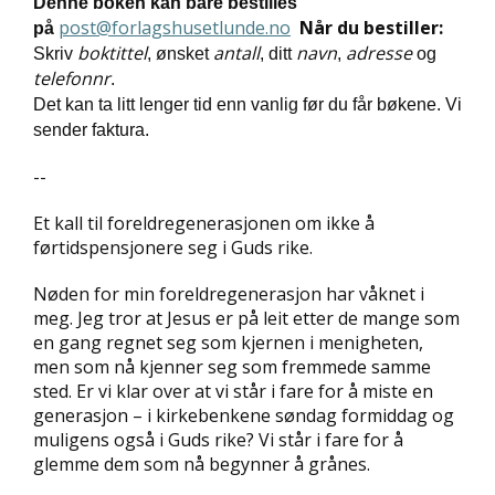
Denne boken kan bare bestilles
D
post@forlagshusetlunde.no
Når du bestiller:
på
boktittel
antall
navn
adresse
Skriv
, ønsket
, ditt
,
og
L
telefonnr
.
Y
Det kan ta litt lenger tid enn vanlig før du får bøkene. Vi
D
sender faktura.
-
O
G
--
E
-
Et kall til foreldregenerasjonen om ikke å
B
førtidspensjonere seg i Guds rike.
Ø
K
Nøden for min foreldregenerasjon har våknet i
E
meg. Jeg tror at Jesus er på leit etter de mange som
R
en gang regnet seg som kjernen i menigheten,
men som nå kjenner seg som fremmede samme
sted. Er vi klar over at vi står i fare for å miste en
A
generasjon – i kirkebenkene søndag formiddag og
K
muligens også i Guds rike? Vi står i fare for å
T
U
glemme dem som nå begynner å grånes.
E