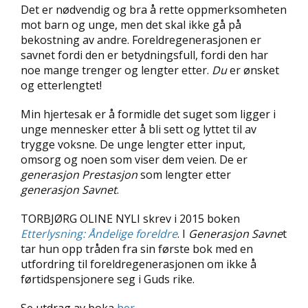
L
Det er nødvendig og bra å rette oppmerksomheten
T
mot barn og unge, men det skal ikke gå på
bekostning av andre. Foreldregenerasjonen er
savnet fordi den er betydningsfull, fordi den har
noe mange trenger og lengter etter.
Du
er ønsket
og etterlengtet!
Min hjertesak er å formidle det suget som ligger i
unge mennesker etter å bli sett og lyttet til av
trygge voksne. De unge lengter etter input,
omsorg og noen som viser dem veien. De er
generasjon Prestasjon
som lengter etter
generasjon Savnet
.
TORBJØRG OLINE NYLI skrev i 2015 boken
Etterlysning: Åndelige foreldre
. I
Generasjon Savne
t
tar hun opp tråden fra sin første bok med en
utfordring til foreldregenerasjonen om ikke å
førtidspensjonere seg i Guds rike.