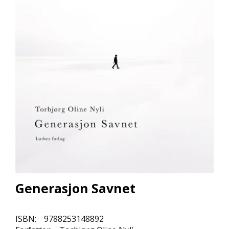
L
L
E
B
Ø
K
E
R
F
O
R
L
A
G
E
N
E
Generasjon Savnet
ISBN:
9788253148892
K
U