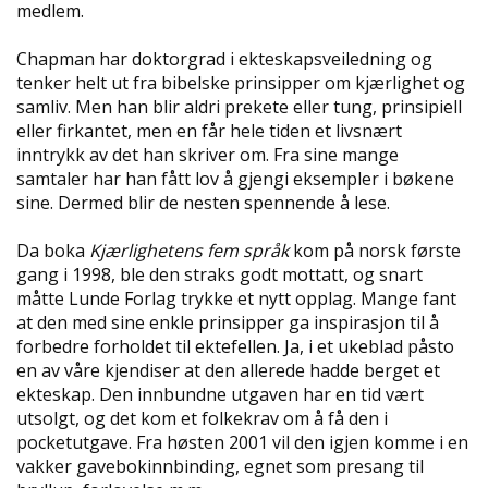
L
medlem.
L
E
Chapman har doktorgrad i ekteskapsveiledning og
B
tenker helt ut fra bibelske prinsipper om kjærlighet og
Ø
samliv. Men han blir aldri prekete eller tung, prinsipiell
K
eller firkantet, men en får hele tiden et livsnært
E
R
inntrykk av det han skriver om. Fra sine mange
samtaler har han fått lov å gjengi eksempler i bøkene
sine. Dermed blir de nesten spennende å lese.
F
O
Da boka
Kjærlighetens fem språk
kom på norsk første
R
gang i 1998, ble den straks godt mottatt, og snart
L
måtte Lunde Forlag trykke et nytt opplag. Mange fant
A
at den med sine enkle prinsipper ga inspirasjon til å
G
forbedre forholdet til ektefellen. Ja, i et ukeblad påsto
E
en av våre kjendiser at den allerede hadde berget et
N
E
ekteskap. Den innbundne utgaven har en tid vært
utsolgt, og det kom et folkekrav om å få den i
pocketutgave. Fra høsten 2001 vil den igjen komme i en
vakker gavebokinnbinding, egnet som presang til
K
U