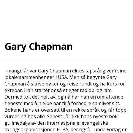
l
l
g
e
e
g
T
n
n
l
I
a
a
e
L
v
v
n
B
i
i
a
A
g
g
Gary Chapman
v
K
a
a
E
i
T
t
t
g
I
i
i
a
L
o
o
t
I mange år var Gary Chapman ekteskapsrådgiver i sine
F
n
n
i
lokale sammenhenger i USA. Men så begynte Gary
O
o
Chapman å skrive bøker og reise rundt og ha kurs for
R
n
ektepar. Han startet også et eget radioprogram.
S
Dermed tok det helt av, og nå har han en omfattende
I
D
tjeneste med å hjelpe par til å forbedre samlivet sitt.
E
Bøkene hans er oversatt til en rekke språk og får topp
N
vurdering hos alle. Senest i år fikk hans nyeste bok
gullmedalje av den internasjonale, evangeliske
forlagsorganisasjonen ECPA, der også Lunde Forlag er
A