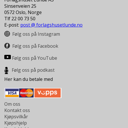
D
Sinsenveien 25
0572 Oslo, Norge
L
Tlf 22 00 73 50
Y
E-post:
post @ forlagshusetlunde.no
D
Følg oss på Instagram
-
O
G
Følg oss på Facebook
E
-
Følg oss på YouTube
B
Ø
Følg oss på podkast
K
E
Her kan du betale med
R
A
Om oss
K
Kontakt oss
T
Kjøpsvilkår
U
Kjøpshjelp
E