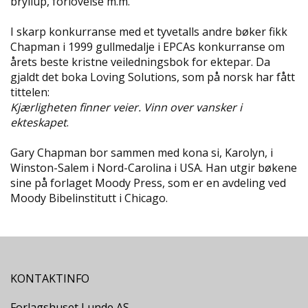
bryllup, forlovelse m.m.
N
D
I skarp konkurranse med et tyvetalls andre bøker fikk
E
Chapman i 1999 gullmedalje i EPCAs konkurranse om
K
årets beste kristne veiledningsbok for ektepar. Da
L
gjaldt det boka Loving Solutions, som på norsk har fått
U
tittelen:
B
B
Kjærligheten finner veier. Vinn over vansker i
ekteskapet
.
N
Gary Chapman bor sammen med kona si, Karolyn, i
Y
H
Winston-Salem i Nord-Carolina i USA. Han utgir bøkene
E
sine på forlaget Moody Press, som er en avdeling ved
T
Moody Bibelinstitutt i Chicago.
E
R
T
I
KONTAKTINFO
L
B
U
Forlagshuset Lunde AS