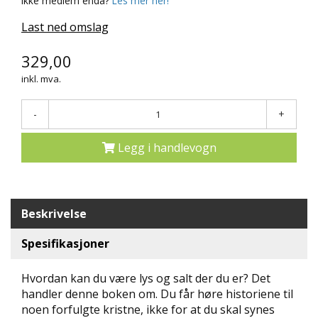
Ikke medlem enda?
Les mer her!
N
Last ned omslag
D
E
K
329,00
L
inkl. mva.
U
B
B
-
+
N
Legg i handlevogn
Y
H
E
T
E
Beskrivelse
R
Spesifikasjoner
T
I
Hvordan kan du være lys og salt der du er? Det
L
handler denne boken om. Du får høre historiene til
B
noen forfulgte kristne, ikke for at du skal synes
U