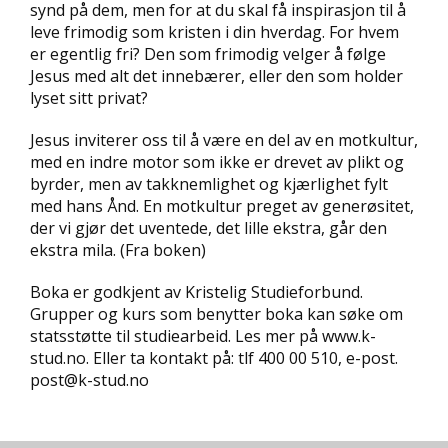
synd på dem, men for at du skal få inspirasjon til å
D
leve frimodig som kristen i din hverdag. For hvem
er egentlig fri? Den som frimodig velger å følge
L
Jesus med alt det innebærer, eller den som holder
Y
lyset sitt privat?
D
-
Jesus inviterer oss til å være en del av en motkultur,
O
G
med en indre motor som ikke er drevet av plikt og
E
byrder, men av takknemlighet og kjærlighet fylt
-
med hans Ånd. En motkultur preget av generøsitet,
B
der vi gjør det uventede, det lille ekstra, går den
Ø
ekstra mila. (Fra boken)
K
E
Boka er godkjent av Kristelig Studieforbund.
R
Grupper og kurs som benytter boka kan søke om
statsstøtte til studiearbeid. Les mer på www.k-
stud.no. Eller ta kontakt på: tlf 400 00 510, e-post.
A
post@k-stud.no
K
T
U
E