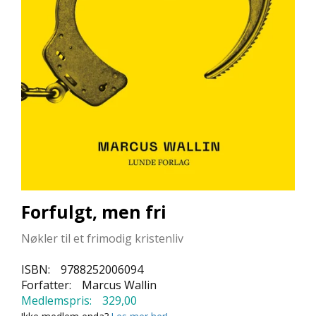
L
L
E
B
Ø
K
E
R
F
O
R
L
A
Forfulgt, men fri
G
E
Nøkler til et frimodig kristenliv
N
E
ISBN:
9788252006094
Forfatter:
Marcus Wallin
Medlemspris:
329,00
K
U