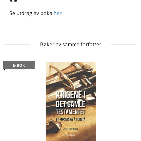
alle.
L
T
Se utdrag av boka
her
.
Bøker av samme forfatter
E-BOK