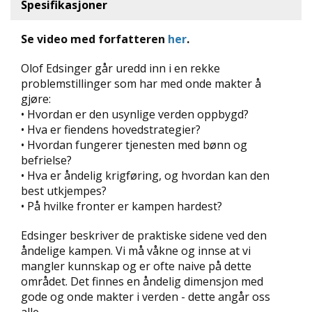
Spesifikasjoner
D
Se video med forfatteren
her
.
L
Y
Olof Edsinger går uredd inn i en rekke
D
problemstillinger som har med onde makter å
-
O
gjøre:
G
• Hvordan er den usynlige verden oppbygd?
E
• Hva er fiendens hovedstrategier?
-
• Hvordan fungerer tjenesten med bønn og
B
befrielse?
Ø
• Hva er åndelig krigføring, og hvordan kan den
K
E
best utkjempes?
R
• På hvilke fronter er kampen hardest?
Edsinger beskriver de praktiske sidene ved den
åndelige kampen. Vi må våkne og innse at vi
A
K
mangler kunnskap og er ofte naive på dette
T
området. Det finnes en åndelig dimensjon med
U
gode og onde makter i verden - dette angår oss
E