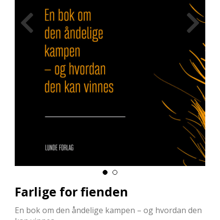
L
L
E
B
Ø
K
E
R
F
O
R
L
A
G
E
N
E
Farlige for fienden
En bok om den åndelige kampen – og hvordan den
K
U