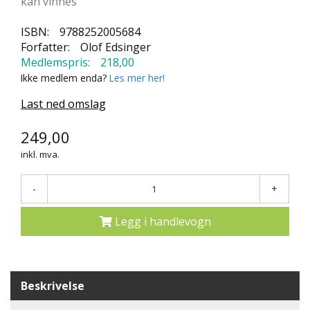
kan vinnes
N
D
ISBN:
9788252005684
E
Forfatter:
Olof Edsinger
K
Medlemspris:
218,00
L
Ikke medlem enda?
Les mer her!
U
B
Last ned omslag
B
249,00
N
Y
inkl. mva.
H
E
-
+
T
E
R
Legg i handlevogn
T
I
L
Beskrivelse
B
U