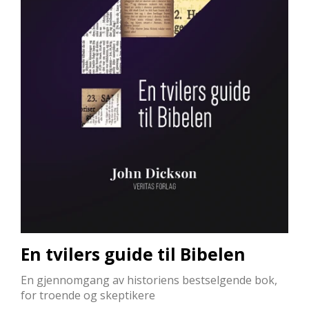
L
L
E
B
Ø
K
E
R
F
O
R
L
A
G
E
N
E
En tvilers guide til Bibelen
En gjennomgang av historiens bestselgende bok,
for troende og skeptikere
K
U