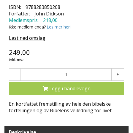
N
ISBN:
9788283850208
D
Forfatter:
John Dickson
E
Medlemspris:
218,00
K
Ikke medlem enda?
Les mer her!
L
U
Last ned omslag
B
B
249,00
N
inkl. mva.
Y
H
-
+
E
T
E
Legg i handlevogn
R
En kortfattet fremstilling av hele den bibelske
T
fortellingen og av Bibelens veiledning for livet.
I
L
B
U
Beskrivelse