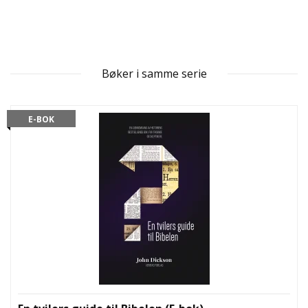
L
T
Bøker i samme serie
E-BOK