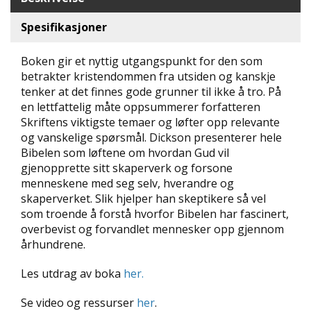
D
Spesifikasjoner
L
Y
Boken gir et nyttig utgangspunkt for den som
D
betrakter kristendommen fra utsiden og kanskje
-
tenker at det finnes gode grunner til ikke å tro. På
O
en lettfattelig måte oppsummerer forfatteren
G
Skriftens viktigste temaer og løfter opp relevante
E
-
og vanskelige spørsmål. Dickson presenterer hele
B
Bibelen som løftene om hvordan Gud vil
Ø
gjenopprette sitt skaperverk og forsone
K
menneskene med seg selv, hverandre og
E
skaperverket. Slik hjelper han skeptikere så vel
R
som troende å forstå hvorfor Bibelen har fascinert,
overbevist og forvandlet mennesker opp gjennom
århundrene.
A
K
Les utdrag av boka
her.
T
U
Se video og ressurser
her
.
E