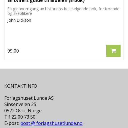
En tvilers guide til Bibelen (E-bok)
En gjennomgang av historiens bestselgende bok, for troende
og skeptikere
John Dickson
99,00
KONTAKTINFO
Forlagshuset Lunde AS
Sinsenveien 25
0572 Oslo, Norge
Tlf 22 00 73 50
E-post:
post @ forlagshusetlunde.no