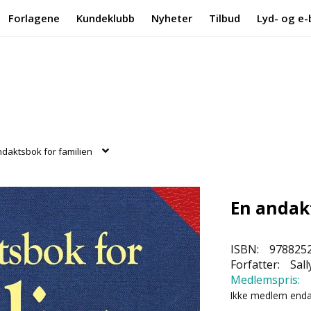
Forlagene
Kundeklubb
Nyheter
Tilbud
Lyd- og e-
ndaktsbok for familien
En andak
ISBN:
978825
Forfatter:
Sall
Medlemspris:
Ikke medlem end