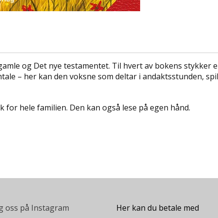
amle og Det nye testamentet. Til hvert av bokens stykker er
le – her kan den voksne som deltar i andaktsstunden, spille
for hele familien. Den kan også lese på egen hånd.
g oss på Instagram
Her kan du betale med