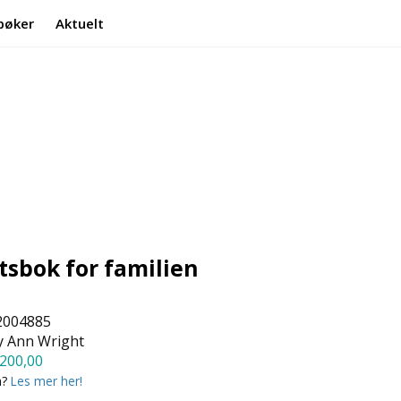
bøker
Aktuelt
Min side
Infosenter
tsbok for familien
2004885
y Ann Wright
200,00
a?
Les mer her!