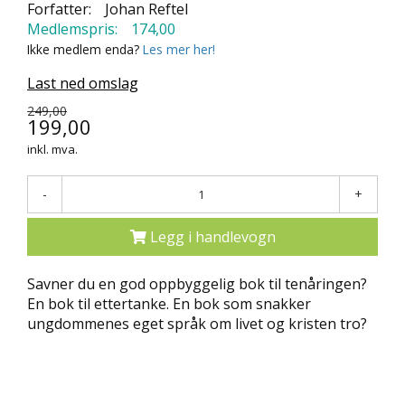
Forfatter:
Johan Reftel
N
Medlemspris:
174,00
D
Ikke medlem enda?
Les mer her!
E
K
Last ned omslag
L
U
249,00
B
199,00
B
inkl. mva.
N
-
+
Y
H
E
Legg i handlevogn
T
E
Savner du en god oppbyggelig bok til tenåringen?
R
En bok til ettertanke. En bok som snakker
ungdommenes eget språk om livet og kristen tro?
T
I
L
B
U