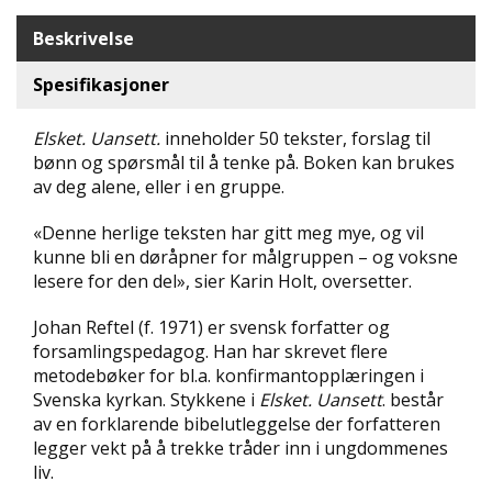
D
Beskrivelse
L
Spesifikasjoner
Y
D
-
Elsket. Uansett.
inneholder 50 tekster, forslag til
O
bønn og spørsmål til å tenke på. Boken kan brukes
G
av deg alene, eller i en gruppe.
E
-
«Denne herlige teksten har gitt meg mye, og vil
B
kunne bli en døråpner for målgruppen – og voksne
Ø
K
lesere for den del», sier Karin Holt, oversetter.
E
R
Johan Reftel (f. 1971) er svensk forfatter og
forsamlingspedagog. Han har skrevet flere
metodebøker for bl.a. konfirmantopplæringen i
A
Svenska kyrkan. Stykkene i
Elsket. Uansett
. består
K
av en forklarende bibelutleggelse der forfatteren
T
legger vekt på å trekke tråder inn i ungdommenes
U
liv.
E