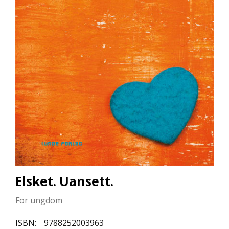
L
L
E
B
Ø
K
E
R
F
O
R
L
A
G
E
N
Elsket. Uansett.
E
For ungdom
K
ISBN:
9788252003963
U