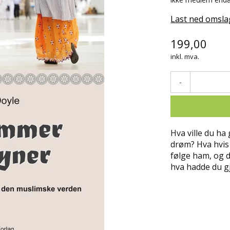
Last ned omsla
199,00
inkl. mva.
-
Hva ville du ha 
drøm? Hva hvis 
følge ham, og d
hva hadde du gj