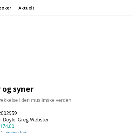
bøker
Aktuelt
Min side
Infosenter
og syner
vekkelse i den muslimske verden
2002959
 Doyle, Greg Webster
174,00
a?
Les mer her!