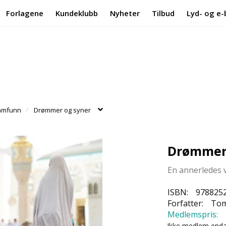
Forlagene
Kundeklubb
Nyheter
Tilbud
Lyd- og e-
samfunn
Drømmer og syner
Drømmer 
En annerledes 
ISBN:
978825
Forfatter:
Tom
Medlemspris:
Ikke medlem end