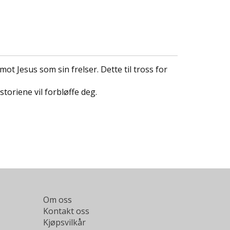
ot Jesus som sin frelser. Dette til tross for
oriene vil forbløffe deg.
Om oss
Kontakt oss
Kjøpsvilkår