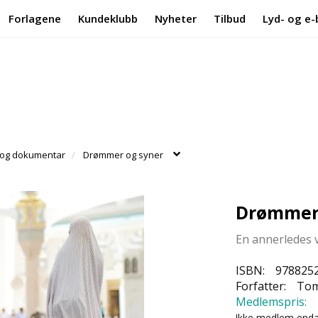
Forlagene
Kundeklubb
Nyheter
Tilbud
Lyd- og e-
 og dokumentar
Drømmer og syner
Drømmer 
En annerledes 
ISBN:
978825
Forfatter:
Tom
Medlemspris:
Ikke medlem end