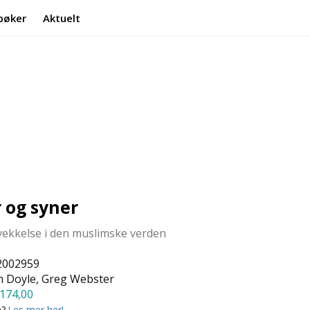
bøker
Aktuelt
Min side
Infosenter
og syner
vekkelse i den muslimske verden
2002959
 Doyle, Greg Webster
174,00
a?
Les mer her!