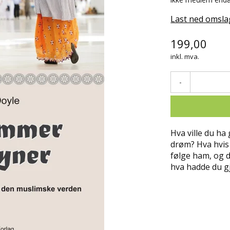
Last ned omsla
199,00
inkl. mva.
-
Hva ville du ha 
drøm? Hva hvis 
følge ham, og d
hva hadde du gj