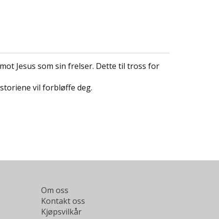
ot Jesus som sin frelser. Dette til tross for
oriene vil forbløffe deg.
Om oss
Kontakt oss
Kjøpsvilkår