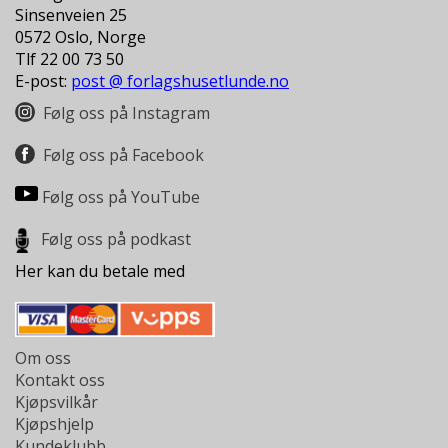
L
Sinsenveien 25
L
0572 Oslo, Norge
E
Tlf 22 00 73 50
B
E-post:
post @ forlagshusetlunde.no
Ø
K
Følg oss på Instagram
E
R
Følg oss på Facebook
Følg oss på YouTube
F
O
Følg oss på podkast
R
L
Her kan du betale med
A
G
E
N
Om oss
E
Kontakt oss
Kjøpsvilkår
Kjøpshjelp
K
Kundeklubb
U