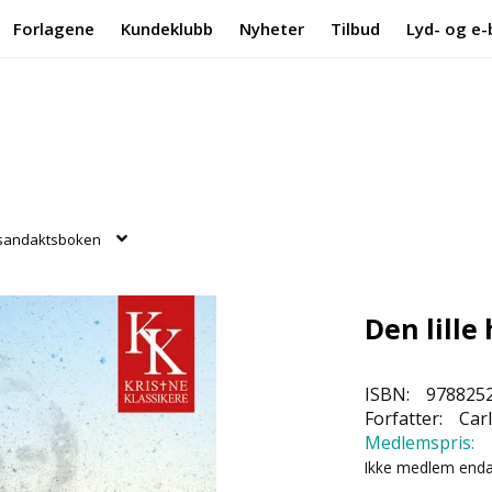
Forlagene
Kundeklubb
Nyheter
Tilbud
Lyd- og e-
husandaktsboken
Den lill
ISBN:
978825
Forfatter:
Carl
Medlemspris:
Ikke medlem end