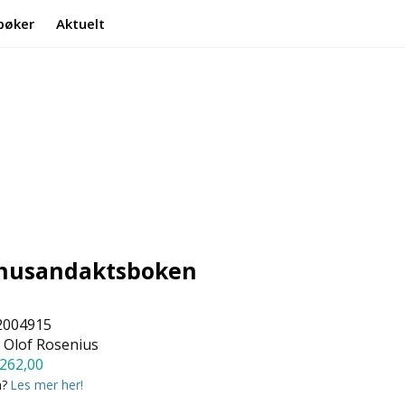
bøker
Aktuelt
Min side
Infosenter
e husandaktsboken
2004915
 Olof Rosenius
262,00
a?
Les mer her!