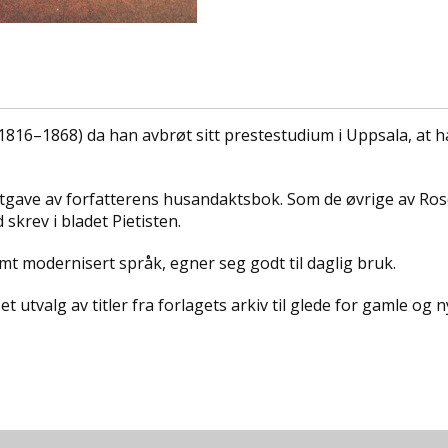
816–1868) da han avbrøt sitt prestestudium i Uppsala, at han
tgave av forfatterens husandaktsbok. Som de øvrige av Ros
 skrev i bladet Pietisten.
mt modernisert språk, egner seg godt til daglig bruk.
 utvalg av titler fra forlagets arkiv til glede for gamle og 