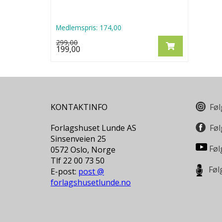
Medlemspris:
174,00
299,00
199,00
KONTAKTINFO
Føl
Forlagshuset Lunde AS
Føl
Sinsenveien 25
Føl
0572 Oslo, Norge
Tlf 22 00 73 50
Føl
E-post:
post @
forlagshusetlunde.no