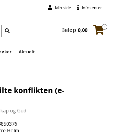
Min side
Infosenter
0
Beløp
0,00
bøker
Aktuelt
lte konflikten (e-
skap og Gud
3850376
rre Holm