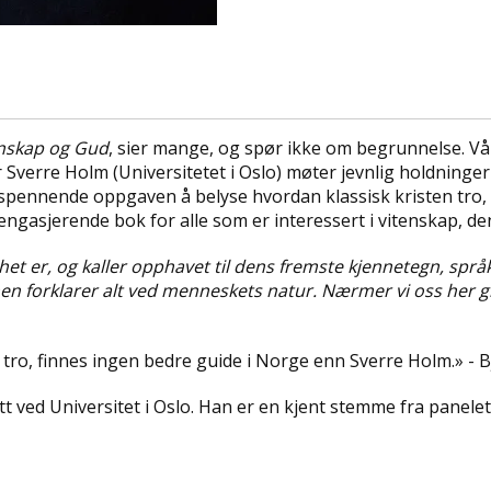
tenskap og Gud
, sier mange, og spør ikke om begrunnelse. V
Sverre Holm (Universitetet i Oslo) møter jevnlig holdninger
en spennende oppgaven å belyse hvordan klassisk kristen tro
ngasjerende bok for alle som er interessert i vitenskap, dens
het er, og kaller opphavet til dens fremste kjennetegn, spr
en forklarer alt ved menneskets natur. Nærmer vi oss her g
g tro, finnes ingen bedre guide i Norge enn Sverre Holm.» - 
tt ved Universitet i Oslo. Han er en kjent stemme fra panel