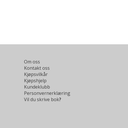
Om oss
Kontakt oss
Kjøpsvilkår
Kjøpshjelp
Kundeklubb
Personvernerklæring
Vil du skrive bok
?