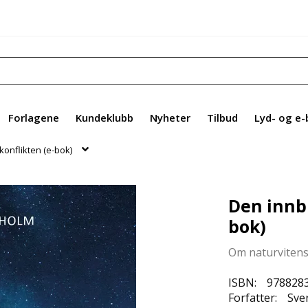
Forlagene
Kundeklubb
Nyheter
Tilbud
Lyd- og e-
konflikten (e-bok)
Den innbi
bok)
Om naturviten
ISBN:
978828
Forfatter:
Sve