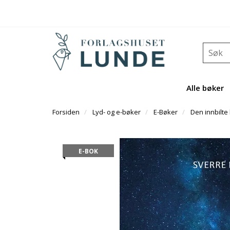
Alle bøker
Forsiden
Lyd- og e-bøker
E-Bøker
Den innbilte 
E-BOK