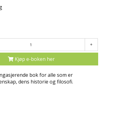
g
+
Kjøp e-boken her
ngasjerende bok for alle som er
tenskap, dens historie og filosofi.