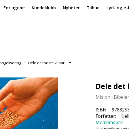
Forlagene
Kundeklubb
Nyheter
Tilbud
Lyd- og e-
angelisering
Dele det beste vi har
Dele det 
Misjon i Bibelen
ISBN:
978825
Forfatter:
Kjel
Medlemspris:
Ikke medlem end