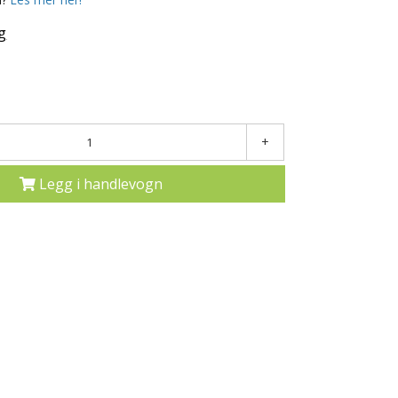
g
+
Legg i handlevogn