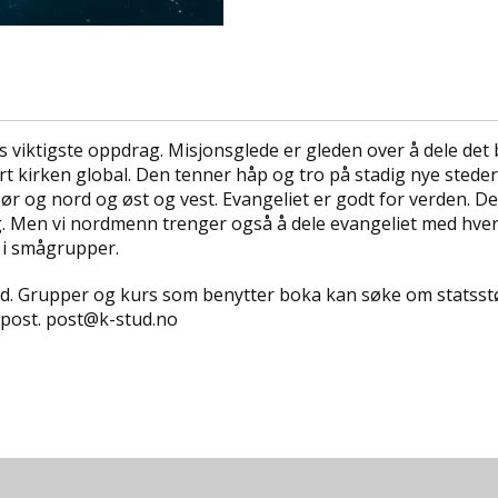
viktigste oppdrag. Misjonsglede er gleden over å dele det 
t kirken global. Den tenner håp og tro på stadig nye steder. 
r og nord og øst og vest. Evangeliet er godt for verden. De 
g. Men vi nordmenn trenger også å dele evangeliet med hver
 i smågrupper.
nd. Grupper og kurs som benytter boka kan søke om statsstøt
 e-post. post@k-stud.no