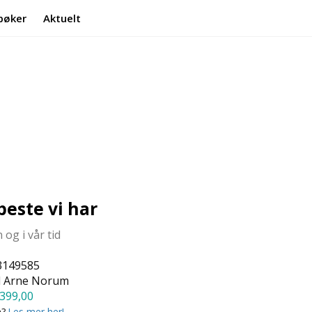
bøker
Aktuelt
Min side
Infosenter
beste vi har
 og i vår tid
3149585
l Arne Norum
399,00
a?
Les mer her!