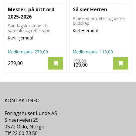
Mester, på ditt ord
Så sier Herren
2025-2026
Bibelens profeter og deres
budskap
Søndagstekstene - til
samtale og refleksjon
Kurt Hjemdal
Kurt Hjemdal
Medlemspris:
279,00
Medlemspris:
113,00
199,00
279,00
129,00
KONTAKTINFO
Forlagshuset Lunde AS
Sinsenveien 25
0572 Oslo, Norge
Tlf 22 00 73 50