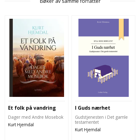
Bøker av samme forfatter
L
T
Et folk på vandring
I Guds nærhet
Dager med Andre Mosebok
Gudstjenesten i Det gamle
testamentet
Kurt Hjemdal
Kurt Hjemdal