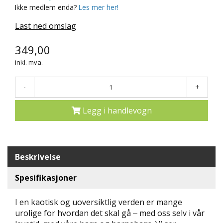
Ikke medlem enda?
Les mer her!
N
D
Last ned omslag
E
K
L
349,00
U
inkl. mva.
B
B
-
+
N
Y
Legg i handlevogn
H
E
T
E
Beskrivelse
R
Spesifikasjoner
T
I
L
I en kaotisk og uoversiktlig verden er mange
B
urolige for hvordan det skal gå ‒ med oss selv i vår
U