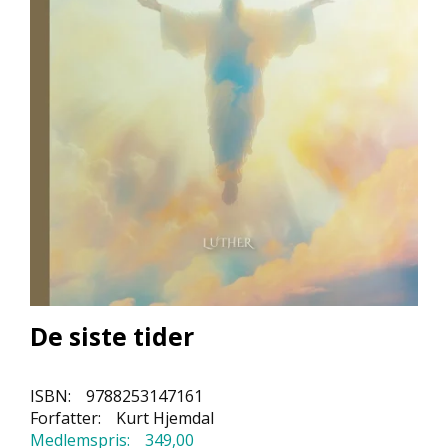
L
L
E
B
Ø
K
E
R
F
O
R
L
A
G
E
De siste tider
N
E
ISBN:
9788253147161
Forfatter:
Kurt Hjemdal
K
Medlemspris:
349,00
U