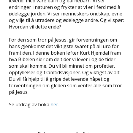
levetid, med våre barn og barnebarn. Vi ser
D
endringer i naturen og frykter at vi er i ferd med å
ødelegge jorden. Vi ser menneskers ondskap, evne
L
og vilje til å utradere og ødelegge andre. Og vi spør:
Y
Hvordan vil dette ende?
D
-
For den som tror på Jesus, gir forventningen om
O
hans gjenkomst det viktigste svaret på all uro for
G
E
framtiden. I denne boken løfter Kurt Hjemdal fram
-
hva Bibelen sier om de tider vi lever i og de tider
B
som skal komme. Du vil bli minnet om profetier,
Ø
oppfyllelser og framtidsvisjoner. Og viktigst av alt:
K
Du vil få hjelp til å gripe det levende håpet og
E
forventningen om gleden som venter alle som tror
R
på Jesus.
Se utdrag av boka
her
.
A
K
T
U
E