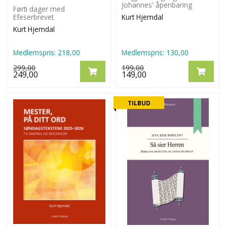
Johannes' åpenbaring
Førti dager med
Efeserbrevet
Kurt Hjemdal
Kurt Hjemdal
Medlemspris:
218,00
Medlemspris:
130,00
299,00
199,00
249,00
149,00
TILBUD