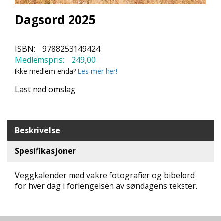
L
L
Dagsord 2025
E
B
Ø
ISBN:
9788253149424
K
Medlemspris:
249,00
E
R
Ikke medlem enda?
Les mer her!
Last ned omslag
F
O
R
Beskrivelse
L
A
G
Spesifikasjoner
E
N
Veggkalender med vakre fotografier og bibelord
E
for hver dag i forlengelsen av søndagens tekster.
K
U