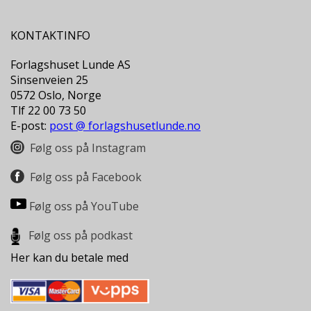
N
D
KONTAKTINFO
E
K
Forlagshuset Lunde AS
L
Sinsenveien 25
U
B
0572 Oslo, Norge
B
Tlf 22 00 73 50
E-post:
post @ forlagshusetlunde.no
N
Følg oss på Instagram
Y
H
Følg oss på Facebook
E
T
Følg oss på YouTube
E
R
Følg oss på podkast
T
Her kan du betale med
I
L
B
U