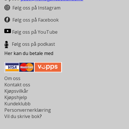
L
L
Følg oss på Instagram
E
B
Følg oss på Facebook
Ø
K
Følg oss på YouTube
E
R
Følg oss på podkast
Her kan du betale med
F
O
R
L
Om oss
A
Kontakt oss
G
Kjøpsvilkår
E
Kjøpshjelp
N
Kundeklubb
E
Personvernerklæring
Vil du skrive bok
?
K
U