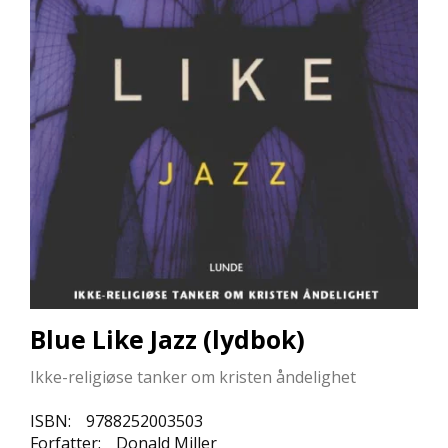
L
L
E
B
Ø
K
E
R
F
O
R
L
A
G
E
Blue Like Jazz (lydbok)
N
E
Ikke-religiøse tanker om kristen åndelighet
ISBN:
9788252003503
K
Forfatter:
Donald Miller
U