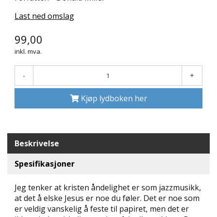
N
Last ned omslag
D
E
K
99,00
L
inkl. mva.
U
B
B
-
+
N
Kjøp lydboken her
Y
H
E
T
Beskrivelse
E
R
Spesifikasjoner
T
I
Jeg tenker at kristen åndelighet er som jazzmusikk,
L
at det å elske Jesus er noe du føler. Det er noe som
B
er veldig vanskelig å feste til papiret, men det er
U