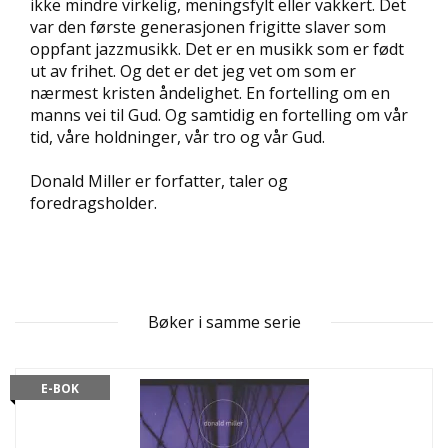
ikke mindre virkelig, meningsfylt eller vakkert. Det
D
var den første generasjonen frigitte slaver som
oppfant jazzmusikk. Det er en musikk som er født
L
ut av frihet. Og det er det jeg vet om som er
Y
nærmest kristen åndelighet. En fortelling om en
D
manns vei til Gud. Og samtidig en fortelling om vår
-
tid, våre holdninger, vår tro og vår Gud.
O
G
E
Donald Miller er forfatter, taler og
-
foredragsholder.
B
Ø
K
E
R
Bøker i samme serie
A
K
E-BOK
T
U
E