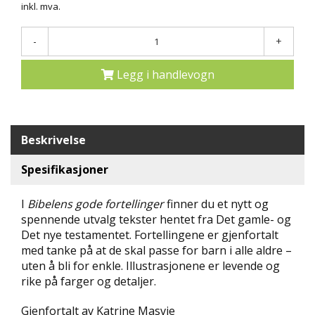
inkl. mva.
N
D
E
-
+
K
L
Legg i handlevogn
U
B
B
Beskrivelse
N
Y
Spesifikasjoner
H
E
T
I
Bibelens gode fortellinger
finner du et nytt og
E
spennende utvalg tekster hentet fra Det gamle- og
R
Det nye testamentet. Fortellingene er gjenfortalt
med tanke på at de skal passe for barn i alle aldre –
T
uten å bli for enkle. Illustrasjonene er levende og
I
rike på farger og detaljer.
L
B
Gjenfortalt av Katrine Masvie
U