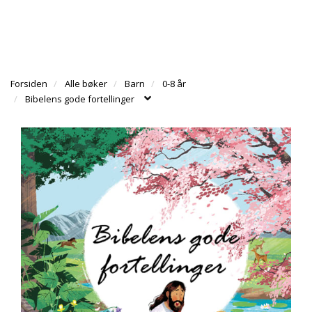
l
l
g
e
e
g
T
n
n
l
I
a
a
e
L
v
v
n
B
i
i
Forsiden
Alle bøker
Barn
0-8 år
a
A
g
g
Bibelens gode fortellinger
v
K
a
a
E
i
T
t
t
g
I
i
i
a
L
o
o
t
F
n
n
i
O
o
R
n
S
I
D
E
N
A