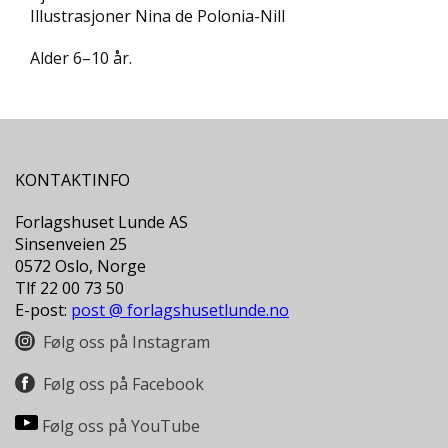
D
Illustrasjoner Nina de Polonia-Nill
Alder 6–10 år.
L
Y
D
-
O
G
E
KONTAKTINFO
-
B
Forlagshuset Lunde AS
Ø
Sinsenveien 25
K
0572 Oslo, Norge
E
Tlf 22 00 73 50
R
E-post:
post @ forlagshusetlunde.no
Følg oss på Instagram
A
K
Følg oss på Facebook
T
U
Følg oss på YouTube
E