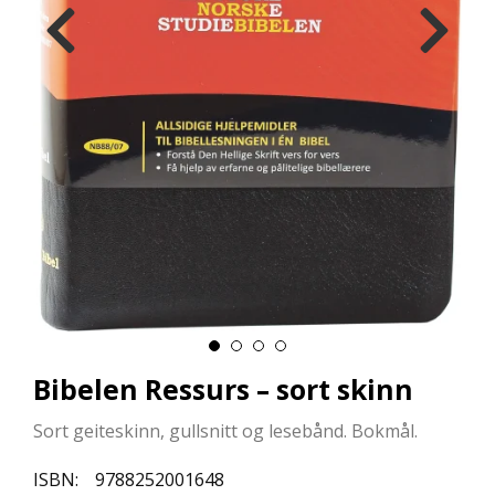
L
L
E
B
Ø
K
E
R
F
O
R
L
A
G
E
N
Bibelen Ressurs – sort skinn
E
Sort geiteskinn, gullsnitt og lesebånd. Bokmål.
K
ISBN:
9788252001648
U