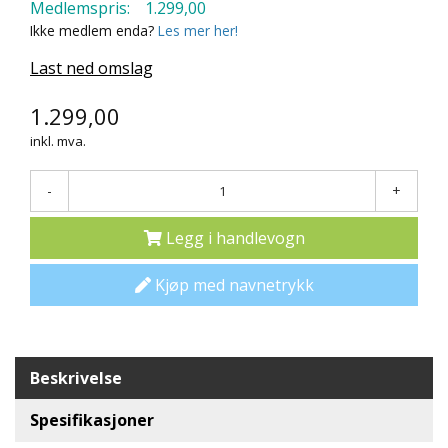
Medlemspris:
1.299,00
N
Ikke medlem enda?
Les mer her!
D
E
Last ned omslag
K
L
1.299,00
U
B
inkl. mva.
B
-
+
N
Y
Legg i handlevogn
H
E
T
Kjøp med navnetrykk
E
R
T
Beskrivelse
I
L
Spesifikasjoner
B
U