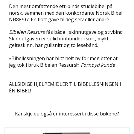
D
Den mest omfattende ett-binds studiebibel på
norsk, sammen med den konkordante Norsk Bibel
L
NB88/07. En flott gave til deg selv eller andre.
Y
D
Bibelen Ressurs
fås både i skinnutgave og stivbind.
-
Skinnutgaven er solid innbundet i sort, mykt
O
geiteskinn, har gullsnitt og to lesebånd.
G
E
«Bibellesningen har blitt helt ny for meg etter at
-
B
jeg tok i bruk Bibelen Ressurs!»
Fornøyd kunde
Ø
K
E
ALLSIDIGE HJELPEMIDLER TIL BIBELLESNINGEN I
R
ÉN BIBEL!
A
K
Kanskje du også er interessert i disse bøkene?
T
U
E