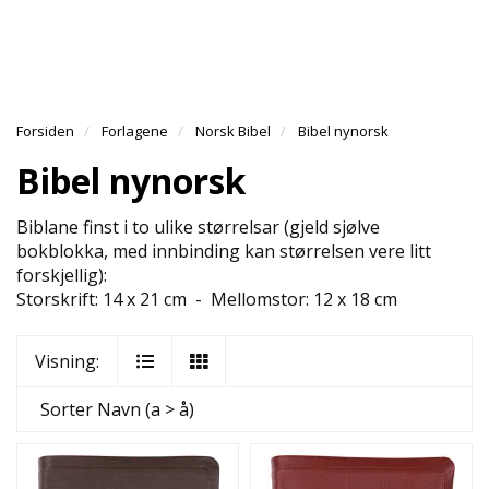
l
l
g
e
e
g
H
n
n
l
O
a
a
e
V
v
v
n
E
i
i
Forsiden
Forlagene
Norsk Bibel
Bibel nynorsk
a
D
g
g
v
M
Bibel nynorsk
a
a
E
i
N
t
t
g
Y
Biblane finst i to ulike størrelsar (gjeld sjølve
i
i
a
bokblokka, med innbinding kan størrelsen vere litt
o
o
t
forskjellig):
n
n
i
Storskrift: 14 x 21 cm - Mellomstor: 12 x 18 cm
o
n
Visning:
Sorter
Navn (a > å)