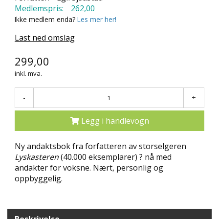
Medlemspris:
262,00
N
D
Ikke medlem enda?
Les mer her!
E
K
Last ned omslag
L
U
299,00
B
inkl. mva.
B
-
+
N
Y
H
Legg i handlevogn
E
T
E
Ny andaktsbok fra forfatteren av storselgeren
R
Lyskasteren
(40.000 eksemplarer) ? nå med
andakter for voksne. Nært, personlig og
oppbyggelig.
T
I
L
B
U