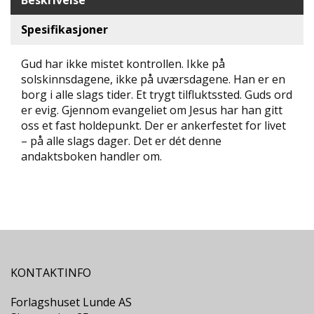
Beskrivelse
D
Spesifikasjoner
L
Y
Gud har ikke mistet kontrollen. Ikke på
D
solskinnsdagene, ikke på uværsdagene. Han er en
-
borg i alle slags tider. Et trygt tilfluktssted. Guds ord
O
er evig. Gjennom evangeliet om Jesus har han gitt
G
E
oss et fast holdepunkt. Der er ankerfestet for livet
-
– på alle slags dager. Det er dét denne
B
andaktsboken handler om.
Ø
K
E
R
A
K
KONTAKTINFO
T
U
Forlagshuset Lunde AS
E