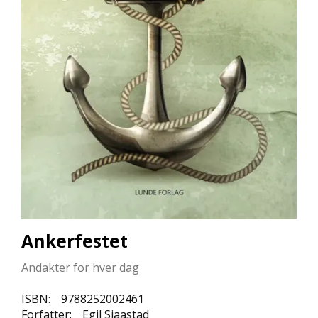
L
L
E
B
Ø
K
E
R
F
O
R
L
A
G
E
Ankerfestet
N
E
Andakter for hver dag
ISBN:
9788252002461
K
Forfatter:
Egil Sjaastad
U