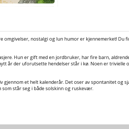
re omgivelser, nostalgi og lun humor er kjennemerket! Du fin
sjere. Hun er gift med en jordbruker, har fire barn, aldren
t nytt år der uforutsette hendelser står i kø. Noen er triviell
v gjennom et helt kalenderår. Det oser av spontanitet og
 som står seg i både solskinn og ruskevær.