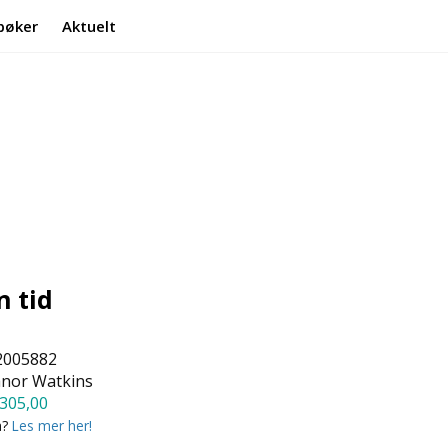
bøker
Aktuelt
Min side
Infosenter
n tid
2005882
anor Watkins
305,00
a?
Les mer her!