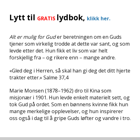
D
Lytt til
lydbok,
GRATIS
klikk her.
L
Y
D
Alt er mulig for Gud
er beretningen om en Guds
-
tjener som virkelig trodde at dette var sant, og som
O
G
levde etter det. Hun fikk et liv som var helt
E
forskjellig fra – og rikere enn – mange andre.
-
B
«Gled deg i Herren, så skal han gi deg det ditt hjerte
Ø
trakter etter.» Salme 37,4
K
E
Marie Monsen (1878–1962) dro til Kina som
R
misjonær i 1901. Hun levde enkelt materielt sett, og
tok Gud på ordet. Som en bønnens kvinne fikk hun
mange merkelige opplevelser, og hun inspirerer
A
oss også i dag til å gripe Guds løfter og vandre i tro.
K
T
U
E