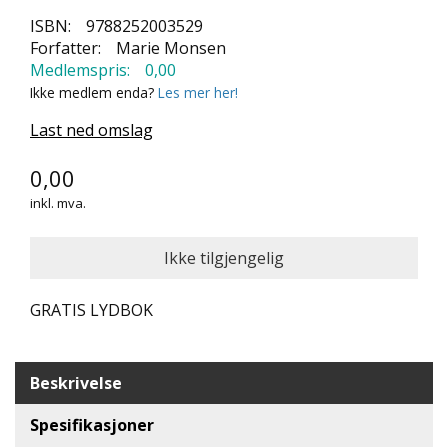
N
ISBN:
9788252003529
D
Forfatter:
Marie Monsen
E
Medlemspris:
0,00
K
Ikke medlem enda?
Les mer her!
L
U
Last ned omslag
B
B
0,00
N
inkl. mva.
Y
H
E
T
E
GRATIS LYDBOK
R
T
Beskrivelse
I
L
B
Spesifikasjoner
U