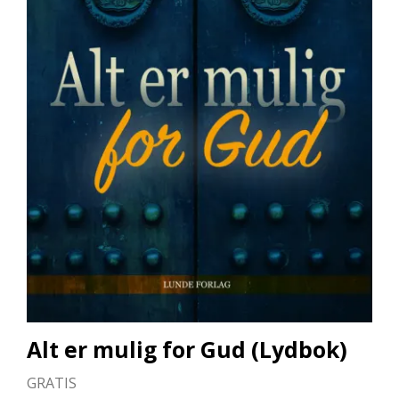
L
L
E
B
Ø
K
E
R
F
O
R
L
A
G
E
N
E
Alt er mulig for Gud (Lydbok)
K
GRATIS
U