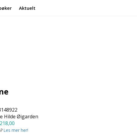
bøker
Aktuelt
Min side
Infosenter
ine
3148922
 Hilde Øigarden
218,00
a?
Les mer her!