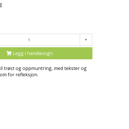
g
+
Legg i handlevogn
til trøst og oppmuntring, med tekster og
rom for refleksjon.