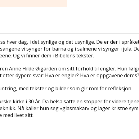
 oss hver dag, i det synlige og det usynlige. De er der i språk
 i sangene vi synger for barna og i salmene vi synger i jula. 
ene. Og vi finner dem i Bibelens tekster.
n Anne Hilde Øigarden om sitt forhold til engler. Hun følger 
akt etter dypere svar: Hva er engler? Hva er oppgavene deres?
ntring, med tekster og bilder som gir rom for refleksjon.
ske kirke i 30 år. Da helsa satte en stopper for videre tjen
knikk. Nå kaller hun seg «glasmakar» og lager kristne symbo
 med livet sitt.