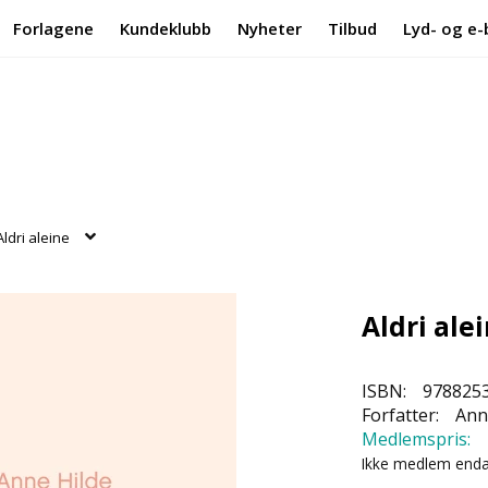
Forlagene
Kundeklubb
Nyheter
Tilbud
Lyd- og e-
Aldri aleine
Aldri ale
ISBN:
978825
Forfatter:
Anne
Medlemspris:
Ikke medlem end